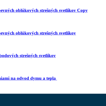
evných oblúkových strešných svetlíkov Copy
vných oblúkových strešných svetlíkov
dových strešných svetlíkov
eniami na odvod dymu a tepla